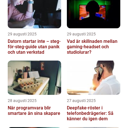
29 augusti 2025
29 augusti 2025
Datorn startar inte – steg-
Vad är skillnaden mellan
för-steg-guide utan panik
gaming-headset och
och utan verkstad
studiolurar?
28 augusti 2025
27 augusti 2025
När programvara blir
Deepfake-röster i
smartare än sina skapare
telefonbedrägerier: Så
känner du igen dem