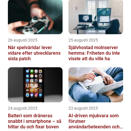
26 augusti 2025
25 augusti 2025
När spelvärldar lever
Självhostad molnserver
vidare efter utvecklarens
hemma: Friheten du inte
sista patch
visste att du ville ha
24 augusti 2025
23 augusti 2025
Batteri som dräneras
AI-driven mjukvara som
snabbt i smartphone – så
förutser
hittar du och fixar boven
användarbeteenden och