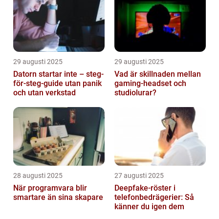
29 augusti 2025
29 augusti 2025
Datorn startar inte – steg-
Vad är skillnaden mellan
för-steg-guide utan panik
gaming-headset och
och utan verkstad
studiolurar?
28 augusti 2025
27 augusti 2025
När programvara blir
Deepfake-röster i
smartare än sina skapare
telefonbedrägerier: Så
känner du igen dem