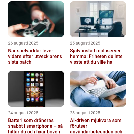
26 augusti 2025
25 augusti 2025
När spelvärldar lever
Självhostad molnserver
vidare efter utvecklarens
hemma: Friheten du inte
sista patch
visste att du ville ha
24 augusti 2025
23 augusti 2025
Batteri som dräneras
AI-driven mjukvara som
snabbt i smartphone – så
förutser
hittar du och fixar boven
användarbeteenden och