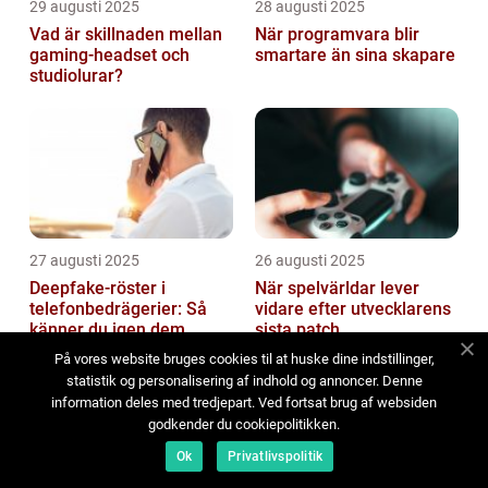
29 augusti 2025
28 augusti 2025
Vad är skillnaden mellan
När programvara blir
gaming-headset och
smartare än sina skapare
studiolurar?
27 augusti 2025
26 augusti 2025
Deepfake-röster i
När spelvärldar lever
telefonbedrägerier: Så
vidare efter utvecklarens
känner du igen dem
sista patch
På vores website bruges cookies til at huske dine indstillinger,
statistik og personalisering af indhold og annoncer. Denne
information deles med tredjepart. Ved fortsat brug af websiden
godkender du cookiepolitikken.
Ok
Privatlivspolitik