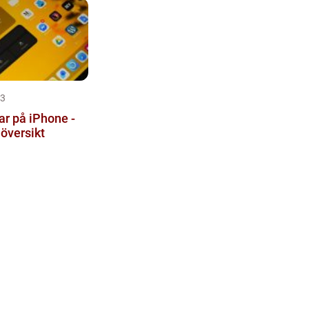
23
r på iPhone -
 översikt