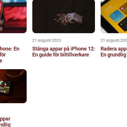
21 augusti 2023
21 augusti 20
Phone: En
Stänga appar på iPhone 12:
Radera appa
för
En guide för biltillverkare
En grundlig
e
ppar
ndlig