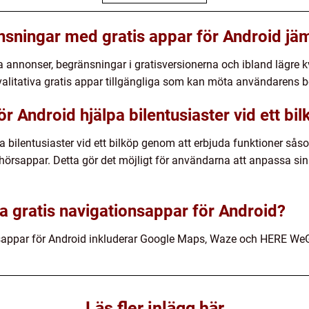
nsningar med gratis appar för Android jä
a annonser, begränsningar i gratisversionerna och ibland lägre k
litativa gratis appar tillgängliga som kan möta användarens b
ör Android hjälpa bilentusiaster vid ett bi
a bilentusiaster vid ett bilköp genom att erbjuda funktioner så
hörsappar. Detta gör det möjligt för användarna att anpassa sin
a gratis navigationsappar för Android?
nsappar för Android inkluderar Google Maps, Waze och HERE We
Läs fler inlägg här