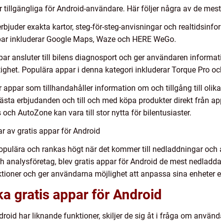
ar tillgängliga för Android-användare. Här följer några av de mes
bjuder exakta kartor, steg-för-steg-anvisningar och realtidsinfo
par inkluderar Google Maps, Waze och HERE WeGo.
r ansluter till bilens diagnosport och ger användaren informa
ighet. Populära appar i denna kategori inkluderar Torque Pro oc
 appar som tillhandahåller information om och tillgång till olika 
bästa erbjudanden och till och med köpa produkter direkt från 
s och AutoZone kan vara till stor nytta för bilentusiaster.
r av gratis appar för Android
populära och rankas högt när det kommer till nedladdningar och 
h analysföretag, blev gratis appar för Android de mest nedladd
ktioner och ger användarna möjlighet att anpassa sina enheter ef
ka gratis appar för Android
ndroid har liknande funktioner, skiljer de sig åt i fråga om använ