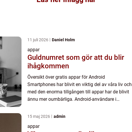
11 juli 2026
Daniel Holm
appar
Guldnumret som gör att du blir
ihågkommen
Översikt över gratis appar för Android
Smartphones har blivit en viktig del av våra liv och
med den enorma tillgången till appar har de blivit
ännu mer oumbärliga. Android-användare i
synnerhet har förmånen att välja bland ett brett
utbud av gratis a...
15 maj 2026
admin
appar