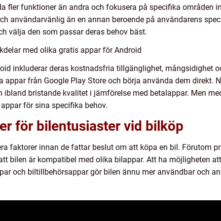
uda fler funktioner än andra och fokusera på specifika områden i
h användarvänlig än en annan beroende på användarens specifik
 och välja den som passar deras behov bäst.
delar med olika gratis appar för Android
id inkluderar deras kostnadsfria tillgänglighet, mångsidighet oc
a appar från Google Play Store och börja använda dem direkt. 
h ibland bristande kvalitet i jämförelse med betalappar. Men me
 appar för sina specifika behov.
er för bilentusiaster vid bilköp
flera faktorer innan de fattar beslut om att köpa en bil. Förutom p
 att bilen är kompatibel med olika bilappar. Att ha möjligheten
ar och biltillbehörsappar gör bilen ännu mer användbar och a