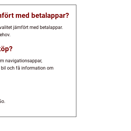
mfört med betalappar?
valitet jämfört med betalappar.
ehov.
lköp?
som navigationsappar,
 bil och få information om
Go.