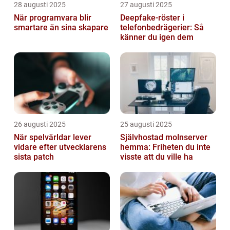
28 augusti 2025
27 augusti 2025
När programvara blir
Deepfake-röster i
smartare än sina skapare
telefonbedrägerier: Så
känner du igen dem
26 augusti 2025
25 augusti 2025
När spelvärldar lever
Självhostad molnserver
vidare efter utvecklarens
hemma: Friheten du inte
sista patch
visste att du ville ha