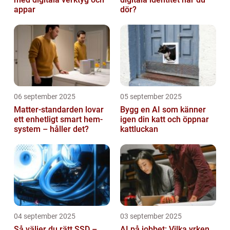
appar
dör?
06 september 2025
05 september 2025
Matter-standarden lovar
Bygg en AI som känner
ett enhetligt smart hem-
igen din katt och öppnar
system – håller det?
kattluckan
04 september 2025
03 september 2025
Så väljer du rätt SSD –
AI på jobbet: Vilka yrken