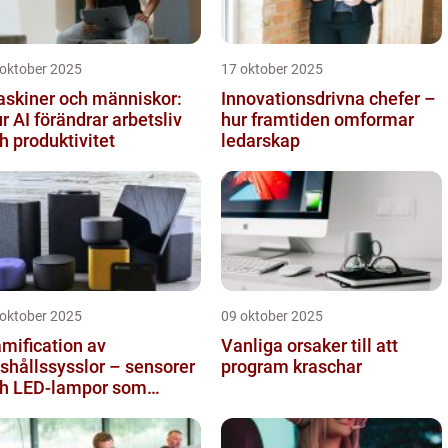
 oktober 2025
17 oktober 2025
skiner och människor:
Innovationsdrivna chefer –
r AI förändrar arbetsliv
hur framtiden omformar
h produktivitet
ledarskap
 oktober 2025
09 oktober 2025
mification av
Vanliga orsaker till att
shållssysslor – sensorer
program kraschar
h LED-lampor som
tivationssystem