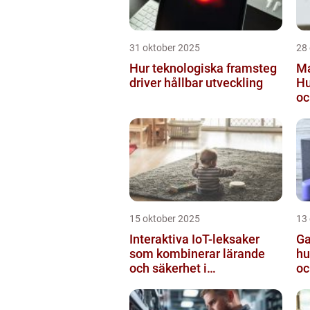
31 oktober 2025
28
Hur teknologiska framsteg
Ma
driver hållbar utveckling
Hu
oc
15 oktober 2025
13
Interaktiva IoT-leksaker
Ga
som kombinerar lärande
hu
och säkerhet i
oc
småbarnsfamiljen
mo