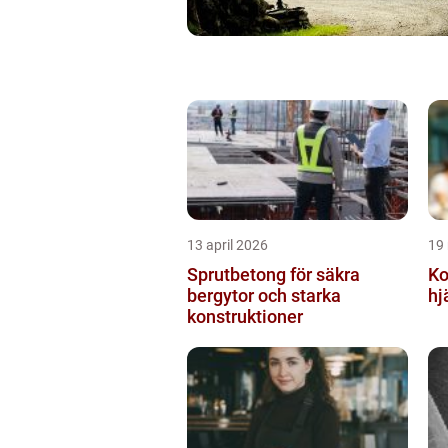
13 april 2026
19
Sprutbetong för säkra
Kon
bergytor och starka
hj
konstruktioner