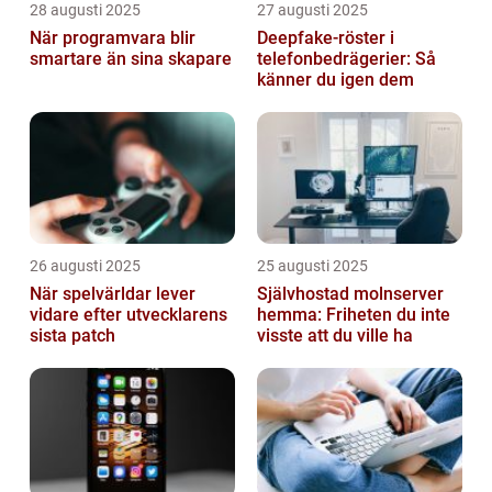
28 augusti 2025
27 augusti 2025
När programvara blir
Deepfake-röster i
smartare än sina skapare
telefonbedrägerier: Så
känner du igen dem
26 augusti 2025
25 augusti 2025
När spelvärldar lever
Självhostad molnserver
vidare efter utvecklarens
hemma: Friheten du inte
sista patch
visste att du ville ha