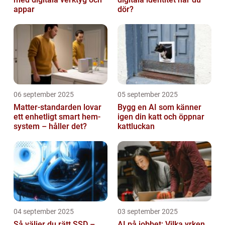
appar
dör?
06 september 2025
05 september 2025
Matter-standarden lovar
Bygg en AI som känner
ett enhetligt smart hem-
igen din katt och öppnar
system – håller det?
kattluckan
04 september 2025
03 september 2025
Så väljer du rätt SSD –
AI på jobbet: Vilka yrken