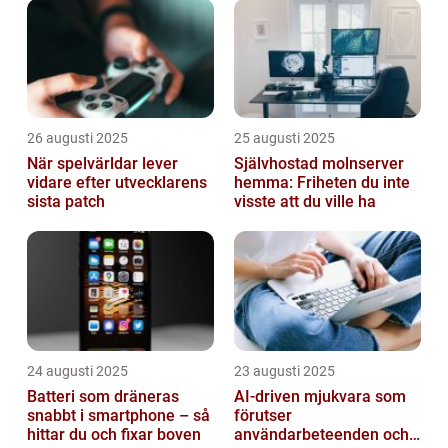
26 augusti 2025
25 augusti 2025
När spelvärldar lever
Självhostad molnserver
vidare efter utvecklarens
hemma: Friheten du inte
sista patch
visste att du ville ha
24 augusti 2025
23 augusti 2025
Batteri som dräneras
AI-driven mjukvara som
snabbt i smartphone – så
förutser
hittar du och fixar boven
användarbeteenden och