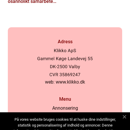
osannolikt samarbete
kring buggar
Adress
web:
www.klikko.dk
Menu
Annonsering
Om oss
På vores website bruges cookies til at huske dine indstillinger,
Cookies
statistik og personalisering af indhold og annoncer. Denne