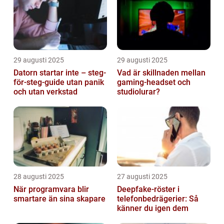
29 augusti 2025
29 augusti 2025
Datorn startar inte – steg-
Vad är skillnaden mellan
för-steg-guide utan panik
gaming-headset och
och utan verkstad
studiolurar?
28 augusti 2025
27 augusti 2025
När programvara blir
Deepfake-röster i
smartare än sina skapare
telefonbedrägerier: Så
känner du igen dem