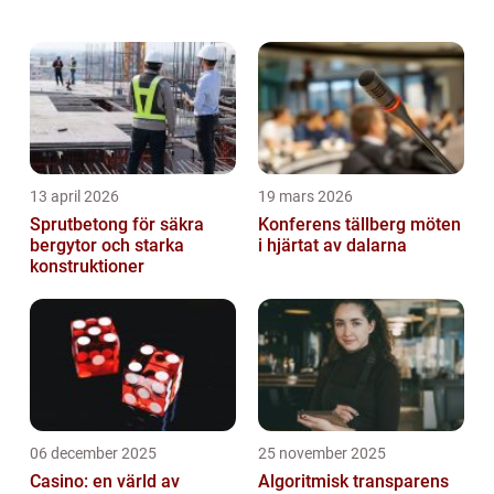
konto får användare tillgång till en mängd
olika tjänster och produkter s...
13 april 2026
19 mars 2026
Sprutbetong för säkra
Konferens tällberg möten
bergytor och starka
i hjärtat av dalarna
konstruktioner
06 december 2025
25 november 2025
Casino: en värld av
Algoritmisk transparens