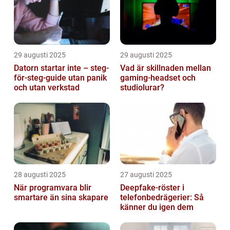
29 augusti 2025
29 augusti 2025
Datorn startar inte – steg-
Vad är skillnaden mellan
för-steg-guide utan panik
gaming-headset och
och utan verkstad
studiolurar?
28 augusti 2025
27 augusti 2025
När programvara blir
Deepfake-röster i
smartare än sina skapare
telefonbedrägerier: Så
känner du igen dem