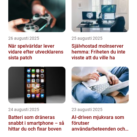
26 augusti 2025
25 augusti 2025
När spelvärldar lever
Självhostad molnserver
vidare efter utvecklarens
hemma: Friheten du inte
sista patch
visste att du ville ha
24 augusti 2025
23 augusti 2025
Batteri som dräneras
AI-driven mjukvara som
snabbt i smartphone – så
förutser
hittar du och fixar boven
användarbeteenden och
automatiserar processer