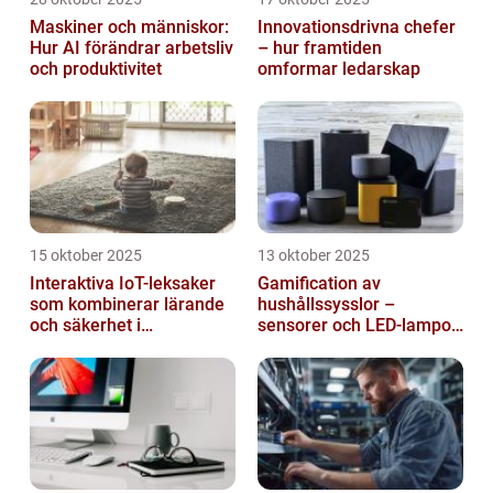
Maskiner och människor:
Innovationsdrivna chefer
Hur AI förändrar arbetsliv
– hur framtiden
och produktivitet
omformar ledarskap
15 oktober 2025
13 oktober 2025
Interaktiva IoT-leksaker
Gamification av
som kombinerar lärande
hushållssysslor –
och säkerhet i
sensorer och LED-lampor
småbarnsfamiljen
som motivationssystem