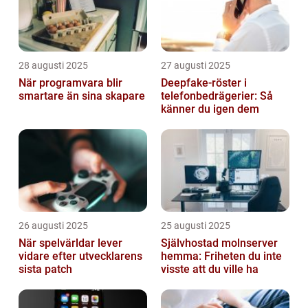
28 augusti 2025
27 augusti 2025
När programvara blir
Deepfake-röster i
smartare än sina skapare
telefonbedrägerier: Så
känner du igen dem
26 augusti 2025
25 augusti 2025
När spelvärldar lever
Självhostad molnserver
vidare efter utvecklarens
hemma: Friheten du inte
sista patch
visste att du ville ha