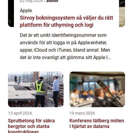
02 maj 2026
admin
Apple
Sirvoy bokningssystem så väljer du rätt
plattform för uthyrning och logi
Det är ett unikt identifieringsnummer som
används för att logga in på Apple-enheter,
appar, iCloud och iTunes, bland annat. Men
det är inte ovanligt att glömma sitt Apple ID-
lösenord, vilket kan vara frustrerande och
hindra användaren från att komma ...
13 april 2026
19 mars 2026
Sprutbetong för säkra
Konferens tällberg möten
bergytor och starka
i hjärtat av dalarna
konstruktioner