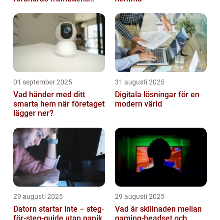
urbana logistik helt
01 september 2025
31 augusti 2025
Vad händer med ditt
Digitala lösningar för en
smarta hem när företaget
modern värld
lägger ner?
29 augusti 2025
29 augusti 2025
Datorn startar inte – steg-
Vad är skillnaden mellan
för-steg-guide utan panik
gaming-headset och