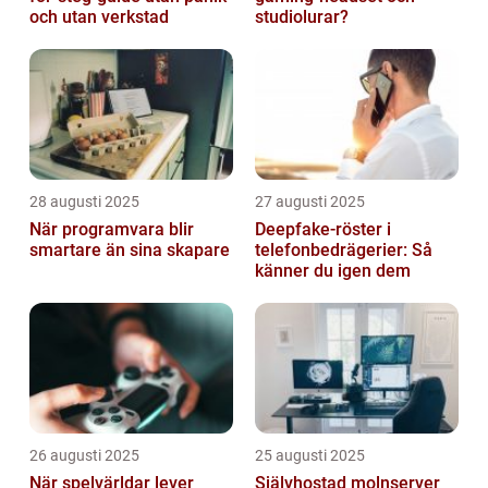
och utan verkstad
studiolurar?
28 augusti 2025
27 augusti 2025
När programvara blir
Deepfake-röster i
smartare än sina skapare
telefonbedrägerier: Så
känner du igen dem
26 augusti 2025
25 augusti 2025
När spelvärldar lever
Självhostad molnserver