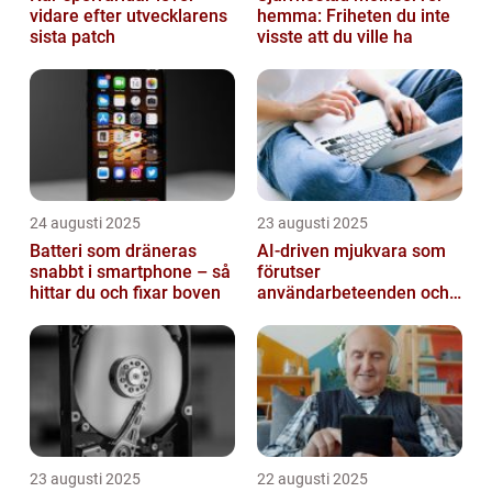
vidare efter utvecklarens
hemma: Friheten du inte
sista patch
visste att du ville ha
24 augusti 2025
23 augusti 2025
Batteri som dräneras
AI-driven mjukvara som
snabbt i smartphone – så
förutser
hittar du och fixar boven
användarbeteenden och
automatiserar processer
23 augusti 2025
22 augusti 2025