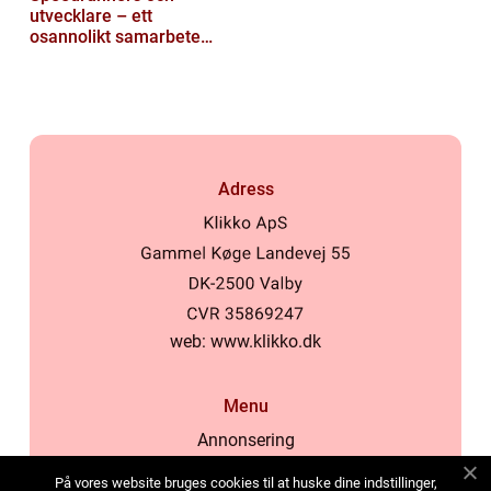
utvecklare – ett
osannolikt samarbete
kring buggar
Adress
web:
www.klikko.dk
Menu
Annonsering
Om oss
På vores website bruges cookies til at huske dine indstillinger,