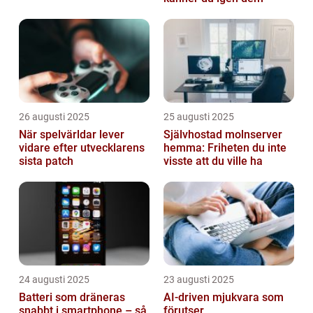
26 augusti 2025
25 augusti 2025
När spelvärldar lever
Självhostad molnserver
vidare efter utvecklarens
hemma: Friheten du inte
sista patch
visste att du ville ha
24 augusti 2025
23 augusti 2025
Batteri som dräneras
AI-driven mjukvara som
snabbt i smartphone – så
förutser