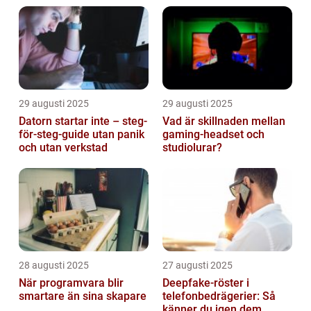
29 augusti 2025
29 augusti 2025
Datorn startar inte – steg-
Vad är skillnaden mellan
för-steg-guide utan panik
gaming-headset och
och utan verkstad
studiolurar?
28 augusti 2025
27 augusti 2025
När programvara blir
Deepfake-röster i
smartare än sina skapare
telefonbedrägerier: Så
känner du igen dem