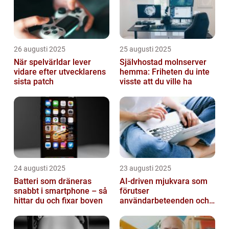
26 augusti 2025
25 augusti 2025
När spelvärldar lever
Självhostad molnserver
vidare efter utvecklarens
hemma: Friheten du inte
sista patch
visste att du ville ha
24 augusti 2025
23 augusti 2025
Batteri som dräneras
AI-driven mjukvara som
snabbt i smartphone – så
förutser
hittar du och fixar boven
användarbeteenden och
automatiserar processer