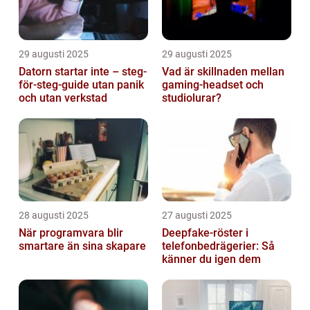
29 augusti 2025
29 augusti 2025
Datorn startar inte – steg-
Vad är skillnaden mellan
för-steg-guide utan panik
gaming-headset och
och utan verkstad
studiolurar?
28 augusti 2025
27 augusti 2025
När programvara blir
Deepfake-röster i
smartare än sina skapare
telefonbedrägerier: Så
känner du igen dem