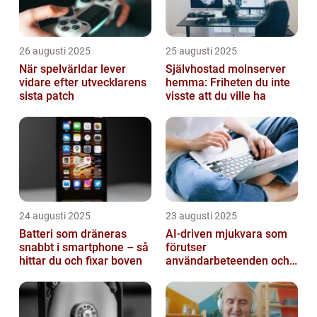
26 augusti 2025
25 augusti 2025
När spelvärldar lever
Självhostad molnserver
vidare efter utvecklarens
hemma: Friheten du inte
sista patch
visste att du ville ha
24 augusti 2025
23 augusti 2025
Batteri som dräneras
AI-driven mjukvara som
snabbt i smartphone – så
förutser
hittar du och fixar boven
användarbeteenden och
automatiserar processer