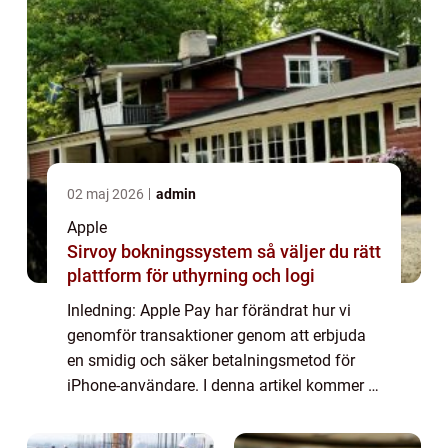
02 maj 2026
admin
Apple
Sirvoy bokningssystem så väljer du rätt
plattform för uthyrning och logi
Inledning: Apple Pay har förändrat hur vi
genomför transaktioner genom att erbjuda
en smidig och säker betalningsmetod för
iPhone-användare. I denna artikel kommer vi
att utforska vad Apple Pay är, vilka alternativ
som finns tillgängliga och varför d...