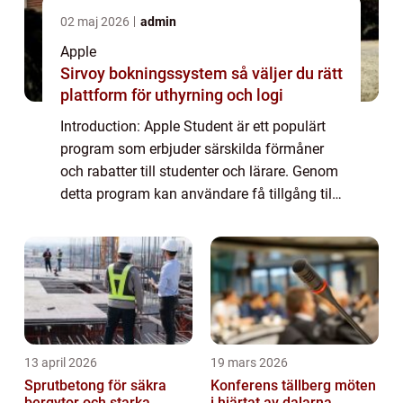
02 maj 2026
admin
Apple
Sirvoy bokningssystem så väljer du rätt
plattform för uthyrning och logi
Introduction: Apple Student är ett populärt
program som erbjuder särskilda förmåner
och rabatter till studenter och lärare. Genom
detta program kan användare få tillgång till
Apple-produkter och tjänster till förmånliga
priser, vilket har gjort det t...
13 april 2026
19 mars 2026
Sprutbetong för säkra
Konferens tällberg möten
bergytor och starka
i hjärtat av dalarna