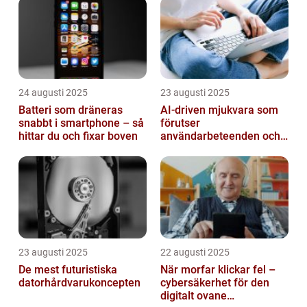
24 augusti 2025
23 augusti 2025
Batteri som dräneras
AI-driven mjukvara som
snabbt i smartphone – så
förutser
hittar du och fixar boven
användarbeteenden och
automatiserar processer
23 augusti 2025
22 augusti 2025
De mest futuristiska
När morfar klickar fel –
datorhårdvarukoncepten
cybersäkerhet för den
digitalt ovane