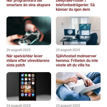
När programvara blir
Deepfake-röster i
smartare än sina skapare
telefonbedrägerier: Så
känner du igen dem
26 augusti 2025
25 augusti 2025
När spelvärldar lever
Självhostad molnserver
vidare efter utvecklarens
hemma: Friheten du inte
sista patch
visste att du ville ha
24 augusti 2025
23 augusti 2025