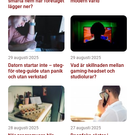
smarta hem när företaget
modern värld
lägger ner?
29 augusti 2025
29 augusti 2025
Datorn startar inte – steg-
Vad är skillnaden mellan
för-steg-guide utan panik
gaming-headset och
och utan verkstad
studiolurar?
28 augusti 2025
27 augusti 2025