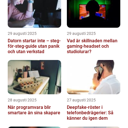
29 augusti 2025
29 augusti 2025
Datorn startar inte – steg-
Vad är skillnaden mellan
för-steg-guide utan panik
gaming-headset och
och utan verkstad
studiolurar?
28 augusti 2025
27 augusti 2025
När programvara blir
Deepfake-röster i
smartare än sina skapare
telefonbedrägerier: Så
känner du igen dem