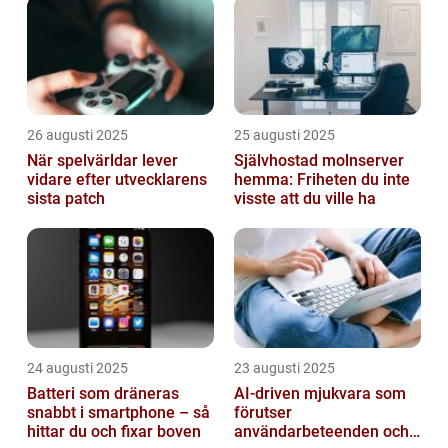
26 augusti 2025
25 augusti 2025
När spelvärldar lever
Självhostad molnserver
vidare efter utvecklarens
hemma: Friheten du inte
sista patch
visste att du ville ha
24 augusti 2025
23 augusti 2025
Batteri som dräneras
AI-driven mjukvara som
snabbt i smartphone – så
förutser
hittar du och fixar boven
användarbeteenden och