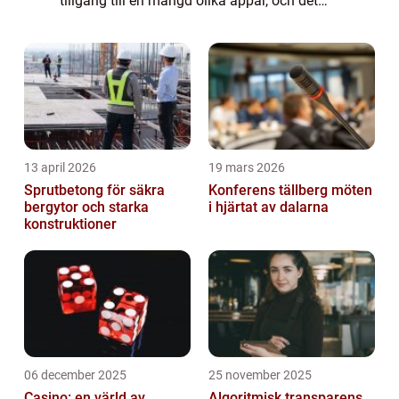
tillgång till en mängd olika appar, och det
bästa är att många av dem är helt gratis att
ladda ner och använda. I denna art...
13 april 2026
19 mars 2026
Sprutbetong för säkra
Konferens tällberg möten
bergytor och starka
i hjärtat av dalarna
konstruktioner
06 december 2025
25 november 2025
Casino: en värld av
Algoritmisk transparens