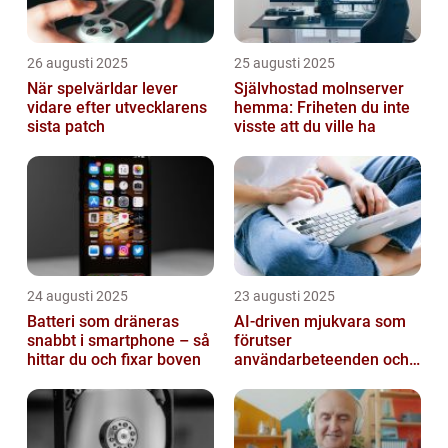
26 augusti 2025
25 augusti 2025
När spelvärldar lever
Självhostad molnserver
vidare efter utvecklarens
hemma: Friheten du inte
sista patch
visste att du ville ha
24 augusti 2025
23 augusti 2025
Batteri som dräneras
AI-driven mjukvara som
snabbt i smartphone – så
förutser
hittar du och fixar boven
användarbeteenden och
automatiserar processer