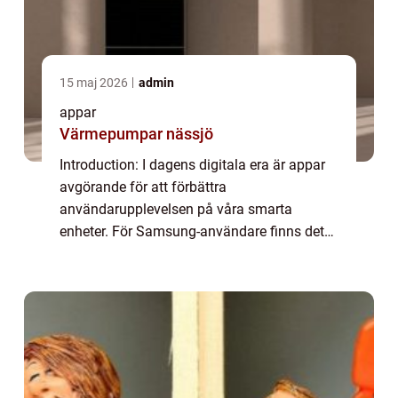
15 maj 2026
admin
appar
Värmepumpar nässjö
Introduction: I dagens digitala era är appar
avgörande för att förbättra
användarupplevelsen på våra smarta
enheter. För Samsung-användare finns det
ett stort antal gratis appar att välja mellan,
vilket gör det möjligt för dem att anpassa
och utöka f...