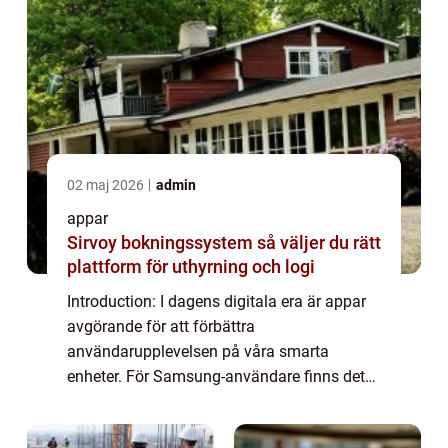
02 maj 2026
admin
appar
Sirvoy bokningssystem så väljer du rätt
plattform för uthyrning och logi
Introduction: I dagens digitala era är appar
avgörande för att förbättra
användarupplevelsen på våra smarta
enheter. För Samsung-användare finns det
ett stort antal gratis appar att välja mellan,
vilket gör det möjligt för dem att anpassa