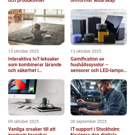
och produktivitet
omformar ledarskap
15 oktober 2025
13 oktober 2025
Interaktiva IoT-leksaker
Gamification av
som kombinerar lärande
hushållssysslor –
och säkerhet i
sensorer och LED-lampor
småbarnsfamiljen
som motivationssystem
09 oktober 2025
30 september 2025
Vanliga orsaker till att
IT-support i Stockholm:
program kraschar
Navigera den digitala