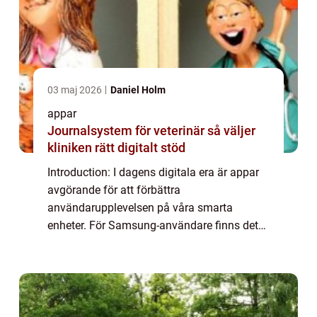
03 maj 2026
Daniel Holm
appar
Journalsystem för veterinär så väljer
kliniken rätt digitalt stöd
Introduction: I dagens digitala era är appar
avgörande för att förbättra
användarupplevelsen på våra smarta
enheter. För Samsung-användare finns det
ett stort antal gratis appar att välja mellan,
vilket gör det möjligt för dem att anpassa
och utöka f...