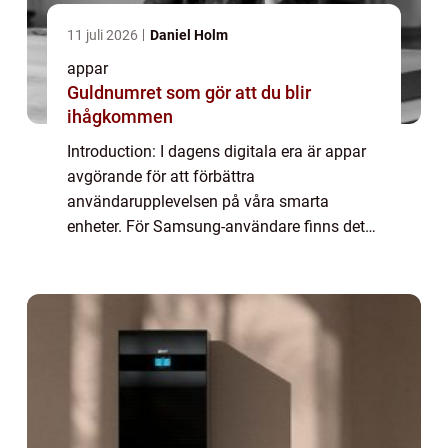
11 juli 2026
Daniel Holm
appar
Guldnumret som gör att du blir
ihågkommen
Introduction: I dagens digitala era är appar
avgörande för att förbättra
användarupplevelsen på våra smarta
enheter. För Samsung-användare finns det
ett stort antal gratis appar att välja mellan,
vilket gör det möjligt för dem att anpassa
och utöka f...