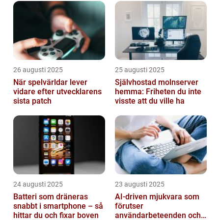
26 augusti 2025
25 augusti 2025
När spelvärldar lever
Självhostad molnserver
vidare efter utvecklarens
hemma: Friheten du inte
sista patch
visste att du ville ha
24 augusti 2025
23 augusti 2025
Batteri som dräneras
AI-driven mjukvara som
snabbt i smartphone – så
förutser
hittar du och fixar boven
användarbeteenden och