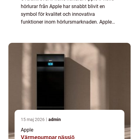
hörlurar från Apple har snabbt blivit en
symbol för kvalitet och innovativa
funktioner inom hörlursmarknaden. Apple
erbjuder ett brett sortiment av hörlurar som
är kompatibla med deras populära iPhone-
modell...
15 maj 2026
admin
Apple
Värmepumpar nässjö