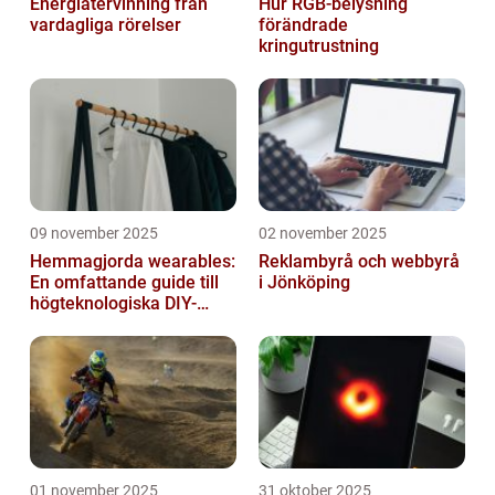
Energiåtervinning från
Hur RGB-belysning
vardagliga rörelser
förändrade
kringutrustning
09 november 2025
02 november 2025
Hemmagjorda wearables:
Reklambyrå och webbyrå
En omfattande guide till
i Jönköping
högteknologiska DIY-
projekt
01 november 2025
31 oktober 2025