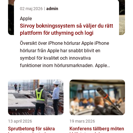
02 maj 2026
admin
Apple
Sirvoy bokningssystem så väljer du rätt
plattform för uthyrning och logi
Översikt över iPhone hörlurar Apple iPhone
hörlurar från Apple har snabbt blivit en
symbol för kvalitet och innovativa
funktioner inom hörlursmarknaden. Apple
erbjuder ett brett sortiment av hörlurar som
är kompatibla med deras populära iPhone-
modell...
13 april 2026
19 mars 2026
Sprutbetong för säkra
Konferens tällberg möten