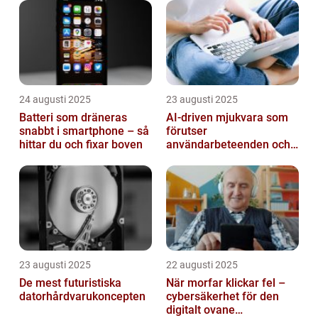
24 augusti 2025
23 augusti 2025
Batteri som dräneras
AI-driven mjukvara som
snabbt i smartphone – så
förutser
hittar du och fixar boven
användarbeteenden och
automatiserar processer
23 augusti 2025
22 augusti 2025
De mest futuristiska
När morfar klickar fel –
datorhårdvarukoncepten
cybersäkerhet för den
digitalt ovane