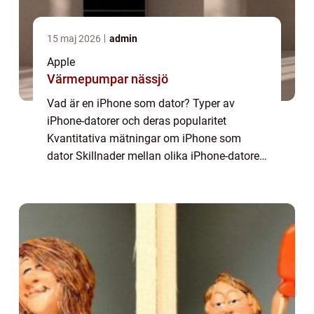
15 maj 2026
admin
Apple
Värmepumpar nässjö
Vad är en iPhone som dator? Typer av
iPhone-datorer och deras popularitet
Kvantitativa mätningar om iPhone som
dator Skillnader mellan olika iPhone-datorer
En historisk genomgång av för- och
nackdelar med iPhone-datorer Smartphones
har revolutionerat...