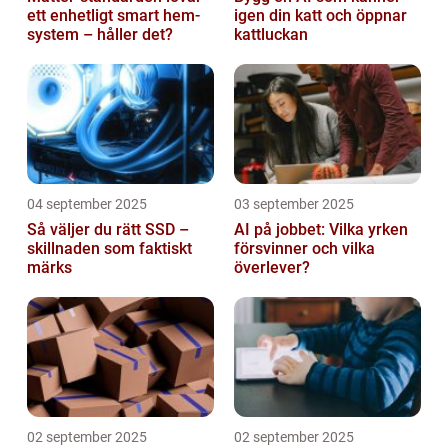
ett enhetligt smart hem-
igen din katt och öppnar
system – håller det?
kattluckan
04 september 2025
03 september 2025
Så väljer du rätt SSD –
AI på jobbet: Vilka yrken
skillnaden som faktiskt
försvinner och vilka
märks
överlever?
02 september 2025
02 september 2025