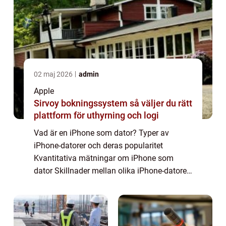
02 maj 2026
admin
Apple
Sirvoy bokningssystem så väljer du rätt
plattform för uthyrning och logi
Vad är en iPhone som dator? Typer av
iPhone-datorer och deras popularitet
Kvantitativa mätningar om iPhone som
dator Skillnader mellan olika iPhone-datorer
En historisk genomgång av för- och
nackdelar med iPhone-datorer Smartphones
har revolutionerat...