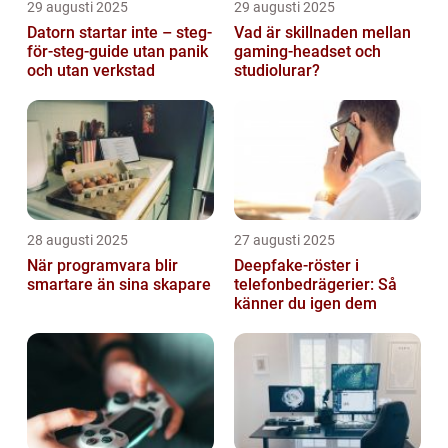
29 augusti 2025
29 augusti 2025
Datorn startar inte – steg-
Vad är skillnaden mellan
för-steg-guide utan panik
gaming-headset och
och utan verkstad
studiolurar?
28 augusti 2025
27 augusti 2025
När programvara blir
Deepfake-röster i
smartare än sina skapare
telefonbedrägerier: Så
känner du igen dem