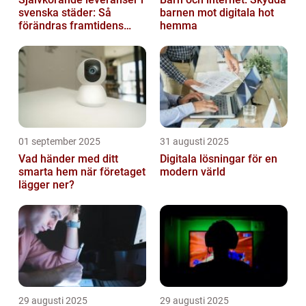
svenska städer: Så
barnen mot digitala hot
förändras framtidens
hemma
urbana logistik helt
01 september 2025
31 augusti 2025
Vad händer med ditt
Digitala lösningar för en
smarta hem när företaget
modern värld
lägger ner?
29 augusti 2025
29 augusti 2025