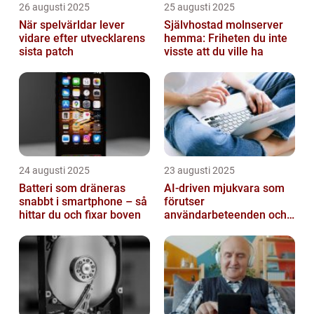
26 augusti 2025
25 augusti 2025
När spelvärldar lever
Självhostad molnserver
vidare efter utvecklarens
hemma: Friheten du inte
sista patch
visste att du ville ha
24 augusti 2025
23 augusti 2025
Batteri som dräneras
AI-driven mjukvara som
snabbt i smartphone – så
förutser
hittar du och fixar boven
användarbeteenden och
automatiserar processer