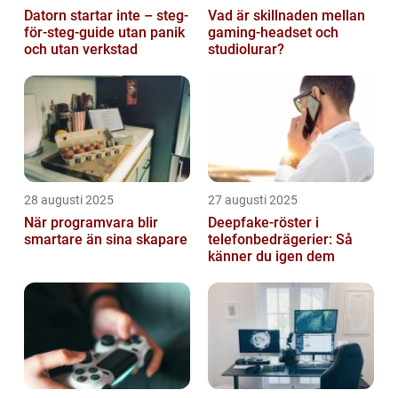
Datorn startar inte – steg-
Vad är skillnaden mellan
för-steg-guide utan panik
gaming-headset och
och utan verkstad
studiolurar?
28 augusti 2025
27 augusti 2025
När programvara blir
Deepfake-röster i
smartare än sina skapare
telefonbedrägerier: Så
känner du igen dem