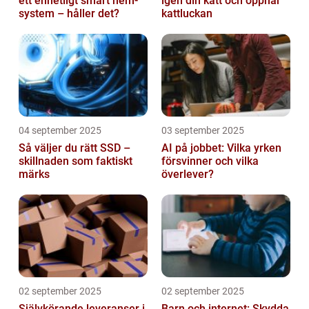
ett enhetligt smart hem-
igen din katt och öppnar
system – håller det?
kattluckan
04 september 2025
03 september 2025
Så väljer du rätt SSD –
AI på jobbet: Vilka yrken
skillnaden som faktiskt
försvinner och vilka
märks
överlever?
02 september 2025
02 september 2025
Självkörande leveranser i
Barn och internet: Skydda