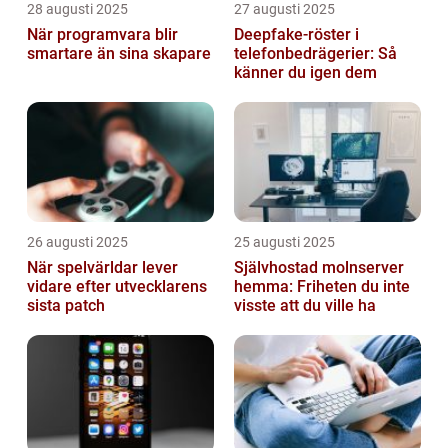
28 augusti 2025
27 augusti 2025
När programvara blir
Deepfake-röster i
smartare än sina skapare
telefonbedrägerier: Så
känner du igen dem
26 augusti 2025
25 augusti 2025
När spelvärldar lever
Självhostad molnserver
vidare efter utvecklarens
hemma: Friheten du inte
sista patch
visste att du ville ha