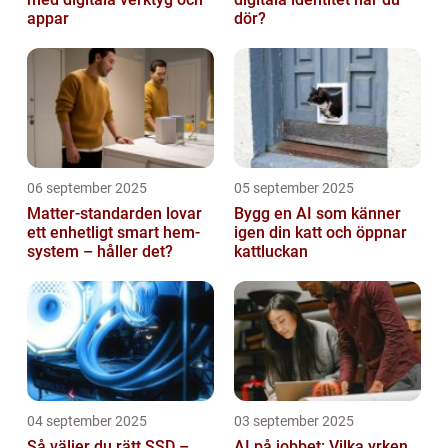
appar
dör?
06 september 2025
05 september 2025
Matter-standarden lovar
Bygg en AI som känner
ett enhetligt smart hem-
igen din katt och öppnar
system – håller det?
kattluckan
04 september 2025
03 september 2025
Så väljer du rätt SSD –
AI på jobbet: Vilka yrken