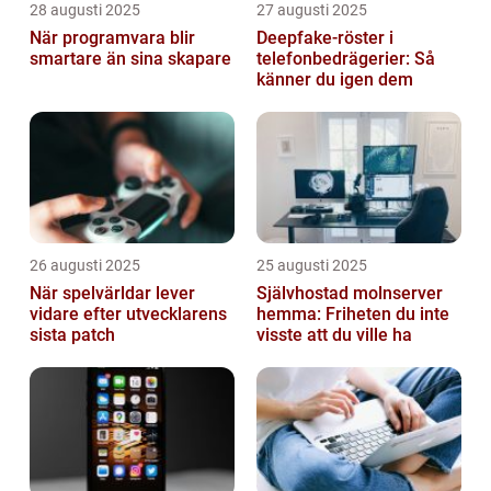
28 augusti 2025
27 augusti 2025
När programvara blir
Deepfake-röster i
smartare än sina skapare
telefonbedrägerier: Så
känner du igen dem
26 augusti 2025
25 augusti 2025
När spelvärldar lever
Självhostad molnserver
vidare efter utvecklarens
hemma: Friheten du inte
sista patch
visste att du ville ha