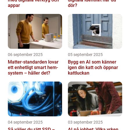
appar
dör?
06 september 2025
05 september 2025
Matter-standarden lovar
Bygg en AI som känner
ett enhetligt smart hem-
igen din katt och öppnar
system – håller det?
kattluckan
04 september 2025
03 september 2025
Så väljer du rätt SSD –
AI på jobbet: Vilka yrken