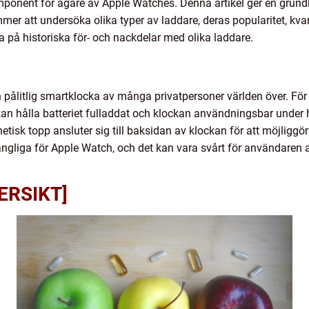
mponent för ägare av Apple Watches. Denna artikel ger en grund
mer att undersöka olika typer av laddare, deras popularitet, kva
a på historiska för- och nackdelar med olika laddare.
h pålitlig smartklocka av många privatpersoner världen över. Fö
kan hålla batteriet fulladdat och klockan användningsbar under
isk topp ansluter sig till baksidan av klockan för att möjliggör
lgängliga för Apple Watch, och det kan vara svårt för användaren 
ERSIKT]