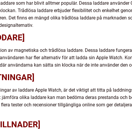
addare som har blivit alltmer populär. Dessa laddare använder Qi
klockan. Trådlösa laddare erbjuder flexibilitet och enkelhet geno
ren. Det finns en mängd olika trådlösa laddare på marknaden s
esignalternativ.
DDARE]
ion av magnetiska och trådlösa laddare. Dessa laddare funger
t användaren har fler alternativ för att ladda sin Apple Watch. K
är användarna kan sätta sin klocka när de inte använder den o
TNINGAR]
ngar av laddare Apple Watch, är det viktigt att titta på laddning
t jämföra olika laddare kan man bedöma deras prestanda och 
flera tester och recensioner tillgängliga online som ger detaljer
ILLNADER]