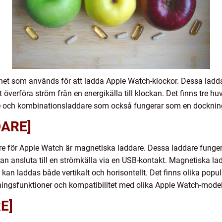
het som används för att ladda Apple Watch-klockor. Dessa ladd
 överföra ström från en energikälla till klockan. Det finns tre h
re och kombinationsladdare som också fungerar som en docknin
ARE]
are för Apple Watch är magnetiska laddare. Dessa laddare funge
dan ansluta till en strömkälla via en USB-kontakt. Magnetiska la
en kan laddas både vertikalt och horisontellt. Det finns olika po
ngsfunktioner och kompatibilitet med olika Apple Watch-modell
E]