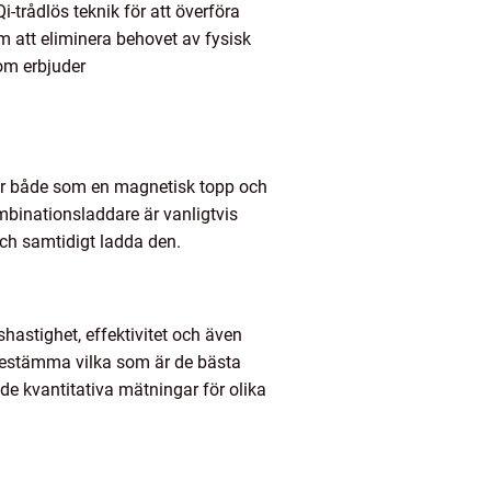
-trådlös teknik för att överföra
m att eliminera behovet av fysisk
om erbjuder
ar både som en magnetisk topp och
ombinationsladdare är vanligtvis
ch samtidigt ladda den.
shastighet, effektivitet och även
bestämma vilka som är de bästa
ade kvantitativa mätningar för olika