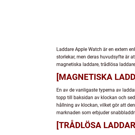
Laddare Apple Watch är en extern en
storlekar, men deras huvudsyfte är att
magnetiska laddare, trådlösa ladda
[MAGNETISKA LADD
En av de vanligaste typerna av ladd
topp till baksidan av klockan och se
hållning av klockan, vilket gör att d
marknaden som erbjuder snabbladdni
[TRÅDLÖSA LADDAR