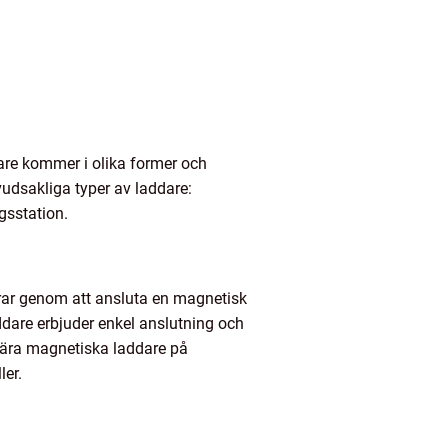
are kommer i olika former och
uvudsakliga typer av laddare:
gsstation.
rar genom att ansluta en magnetisk
ddare erbjuder enkel anslutning och
pulära magnetiska laddare på
er.