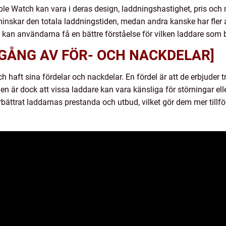
ple Watch kan vara i deras design, laddningshastighet, pris och
nskar den totala laddningstiden, medan andra kanske har fler a
 kan användarna få en bättre förståelse för vilken laddare som 
GÅNG AV FÖR- OCH NACKDELAR]
ch haft sina fördelar och nackdelar. En fördel är att de erbjude
n är dock att vissa laddare kan vara känsliga för störningar el
rbättrat laddarnas prestanda och utbud, vilket gör dem mer tillför