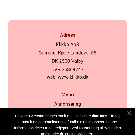
Adress
web:
www.klikko.dk
Menu
Annonsering
Om oss
På vores website bruges cookies til at huske dine indstillinger,
Cookies
statistik og personalisering af indhold og annoncer. Denne
information deles med tredjepart. Ved fortsat brug af websiden
Kontakta oss
godkender du cookiepolitikken.