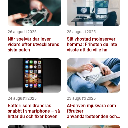
26 augusti 2025
25 augusti 2025
När spelvärldar lever
Självhostad molnserver
vidare efter utvecklarens
hemma: Friheten du inte
sista patch
visste att du ville ha
24 augusti 2025
23 augusti 2025
Batteri som dräneras
AI-driven mjukvara som
snabbt i smartphone – så
förutser
hittar du och fixar boven
användarbeteenden och
automatiserar processer