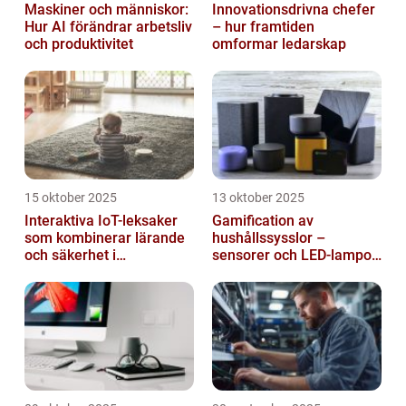
Maskiner och människor:
Innovationsdrivna chefer
Hur AI förändrar arbetsliv
– hur framtiden
och produktivitet
omformar ledarskap
15 oktober 2025
13 oktober 2025
Interaktiva IoT-leksaker
Gamification av
som kombinerar lärande
hushållssysslor –
och säkerhet i
sensorer och LED-lampor
småbarnsfamiljen
som motivationssystem