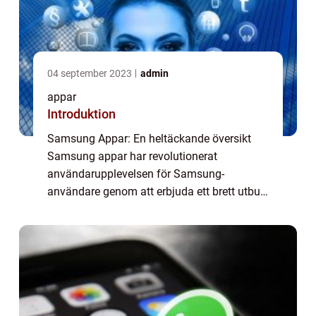
04 september 2023
admin
appar
Introduktion
Samsung Appar: En heltäckande översikt
Samsung appar har revolutionerat
användarupplevelsen för Samsung-
användare genom att erbjuda ett brett utbud
av applikationer för att förbättra deras
enheter och tillfredsställa deras behov. Med
en mängd olika a...