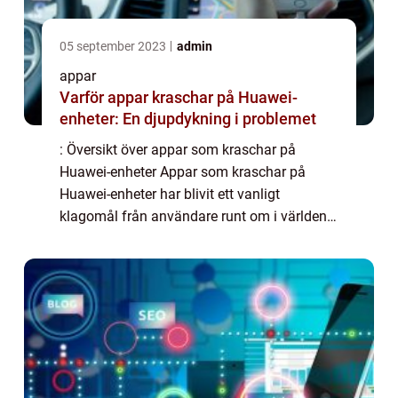
05 september 2023
admin
appar
Varför appar kraschar på Huawei-
enheter: En djupdykning i problemet
: Översikt över appar som kraschar på
Huawei-enheter Appar som kraschar på
Huawei-enheter har blivit ett vanligt
klagomål från användare runt om i världen.
Detta problem uppstår när appar plötsligt
avslutas oavsiktligt, vilket kan vara både
frustrera...