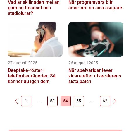
Vad är skillnaden mellan
När programvara blir
gaming-headset och
smartare än sina skapare
studiolurar?
27 augusti 2025
26 augusti 2025
Deepfake-röster i
När spelvärldar lever
telefonbedrägerier: Så
vidare efter utvecklarens
känner du igen dem
sista patch
1
…
53
54
55
…
62