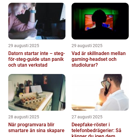
29 augusti 2025
29 augusti 2025
Datorn startar inte – steg-
Vad är skillnaden mellan
för-steg-guide utan panik
gaming-headset och
och utan verkstad
studiolurar?
28 augusti 2025
27 augusti 2025
När programvara blir
Deepfake-röster i
smartare än sina skapare
telefonbedrägerier: Så
känner du igen dem