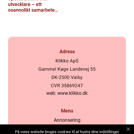
utvecklare – ett
osannolikt samarbete
kring buggar
Adress
web:
www.klikko.dk
Menu
Annonsering
Om oss
På vores website bruges cookies til at huske dine indstillinger,