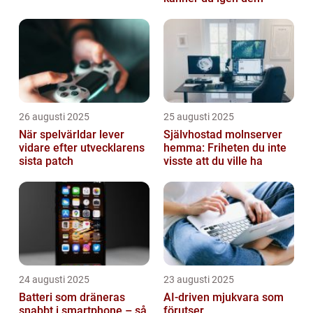
26 augusti 2025
25 augusti 2025
När spelvärldar lever
Självhostad molnserver
vidare efter utvecklarens
hemma: Friheten du inte
sista patch
visste att du ville ha
24 augusti 2025
23 augusti 2025
Batteri som dräneras
AI-driven mjukvara som
snabbt i smartphone – så
förutser