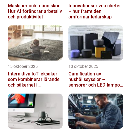
Maskiner och människor:
Innovationsdrivna chefer
Hur AI förändrar arbetsliv
– hur framtiden
och produktivitet
omformar ledarskap
15 oktober 2025
13 oktober 2025
Interaktiva IoT-leksaker
Gamification av
som kombinerar lärande
hushållssysslor –
och säkerhet i
sensorer och LED-lampor
småbarnsfamiljen
som motivationssystem