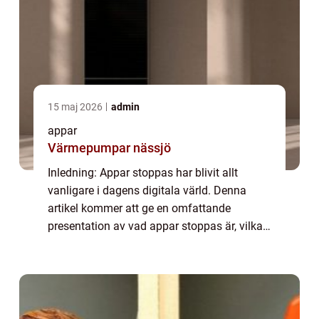
15 maj 2026
admin
appar
Värmepumpar nässjö
Inledning: Appar stoppas har blivit allt
vanligare i dagens digitala värld. Denna
artikel kommer att ge en omfattande
presentation av vad appar stoppas är, vilka
typer som finns, vilka som är populära samt
kvantitativa mätningar om fenomenet. Vi
komm...