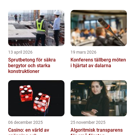
typer som finns, vilka som är populära samt
kvantitativa mätningar om fenomenet. Vi
komm...
13 april 2026
19 mars 2026
Sprutbetong för säkra
Konferens tällberg möten
bergytor och starka
i hjärtat av dalarna
konstruktioner
06 december 2025
25 november 2025
Casino: en värld av
Algoritmisk transparens