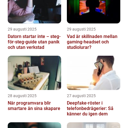
29 augusti 2025
29 augusti 2025
Datorn startar inte – steg-
Vad är skillnaden mellan
för-steg-guide utan panik
gaming-headset och
och utan verkstad
studiolurar?
28 augusti 2025
27 augusti 2025
När programvara blir
Deepfake-röster i
smartare än sina skapare
telefonbedrägerier: Så
känner du igen dem