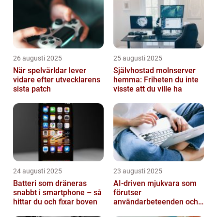
26 augusti 2025
25 augusti 2025
När spelvärldar lever
Självhostad molnserver
vidare efter utvecklarens
hemma: Friheten du inte
sista patch
visste att du ville ha
24 augusti 2025
23 augusti 2025
Batteri som dräneras
AI-driven mjukvara som
snabbt i smartphone – så
förutser
hittar du och fixar boven
användarbeteenden och
automatiserar processer