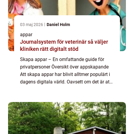
03 maj 2026
Daniel Holm
appar
Journalsystem för veterinär så väljer
kliniken rätt digitalt stöd
Skapa appar – En omfattande guide för
privatpersoner Översikt över appskapande
Att skapa appar har blivit alltmer populärt i
dagens digitala värld. Oavsett om det är att
bygga en app för personligt bruk eller för att
lansera en affärsidé, är fö...