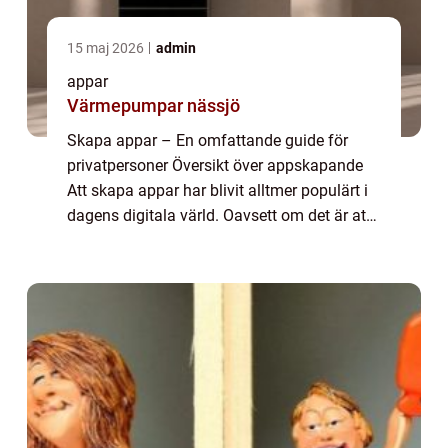
15 maj 2026
admin
appar
Värmepumpar nässjö
Skapa appar – En omfattande guide för
privatpersoner Översikt över appskapande
Att skapa appar har blivit alltmer populärt i
dagens digitala värld. Oavsett om det är att
bygga en app för personligt bruk eller för att
lansera en affärsidé, är fö...