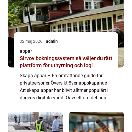
02 maj 2026
admin
appar
Sirvoy bokningssystem så väljer du rätt
plattform för uthyrning och logi
Skapa appar – En omfattande guide för
privatpersoner Översikt över appskapande
Att skapa appar har blivit alltmer populärt i
dagens digitala värld. Oavsett om det är att
bygga en app för personligt bruk eller för att
lansera en affärsidé, är fö...