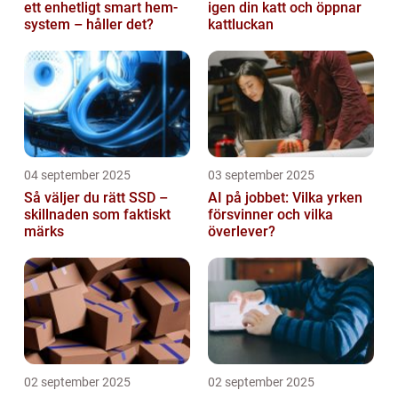
ett enhetligt smart hem-
igen din katt och öppnar
system – håller det?
kattluckan
04 september 2025
03 september 2025
Så väljer du rätt SSD –
AI på jobbet: Vilka yrken
skillnaden som faktiskt
försvinner och vilka
märks
överlever?
02 september 2025
02 september 2025