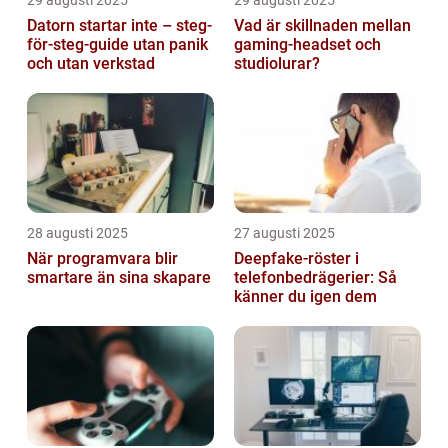
Datorn startar inte – steg-
Vad är skillnaden mellan
för-steg-guide utan panik
gaming-headset och
och utan verkstad
studiolurar?
28 augusti 2025
27 augusti 2025
När programvara blir
Deepfake-röster i
smartare än sina skapare
telefonbedrägerier: Så
känner du igen dem