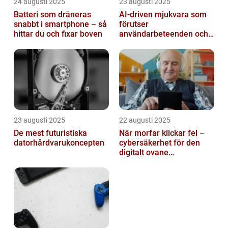
24 augusti 2025
23 augusti 2025
Batteri som dräneras
AI-driven mjukvara som
snabbt i smartphone – så
förutser
hittar du och fixar boven
användarbeteenden och
automatiserar processer
23 augusti 2025
22 augusti 2025
De mest futuristiska
När morfar klickar fel –
datorhårdvarukoncepten
cybersäkerhet för den
digitalt ovane
generationen