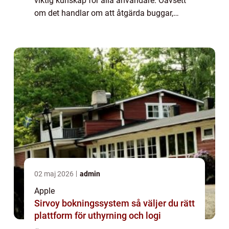
viktig kunskap för alla användare. Oavsett
om det handlar om att åtgärda buggar,
snabba upp enheten eller bara återställa den
till fabriksinställningar, kan en omstart ...
02 maj 2026
admin
Apple
Sirvoy bokningssystem så väljer du rätt
plattform för uthyrning och logi