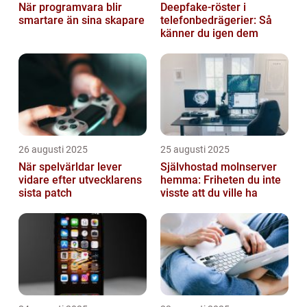
När programvara blir
Deepfake-röster i
smartare än sina skapare
telefonbedrägerier: Så
känner du igen dem
26 augusti 2025
25 augusti 2025
När spelvärldar lever
Självhostad molnserver
vidare efter utvecklarens
hemma: Friheten du inte
sista patch
visste att du ville ha