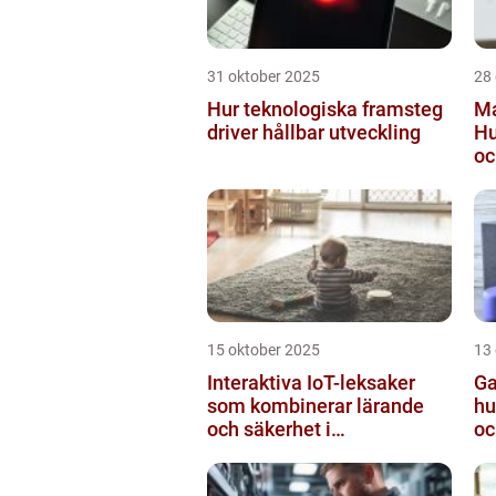
31 oktober 2025
28
Hur teknologiska framsteg
Ma
driver hållbar utveckling
Hu
oc
15 oktober 2025
13
Interaktiva IoT-leksaker
Ga
som kombinerar lärande
hu
och säkerhet i
oc
småbarnsfamiljen
mo