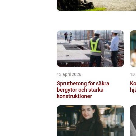
13 april 2026
19
Sprutbetong för säkra
Kon
bergytor och starka
hj
konstruktioner