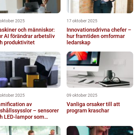
 oktober 2025
17 oktober 2025
skiner och människor:
Innovationsdrivna chefer –
r AI förändrar arbetsliv
hur framtiden omformar
h produktivitet
ledarskap
 oktober 2025
09 oktober 2025
mification av
Vanliga orsaker till att
shållssysslor – sensorer
program kraschar
h LED-lampor som
tivationssystem