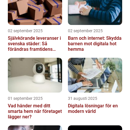
02 september 2025
02 september 2025
Självkörande leveranser i
Barn och internet: Skydda
svenska städer: Så
barnen mot digitala hot
förändras framtidens
hemma
urbana logistik helt
01 september 2025
31 augusti 2025
Vad händer med ditt
Digitala lösningar för en
smarta hem när företaget
modern värld
lägger ner?