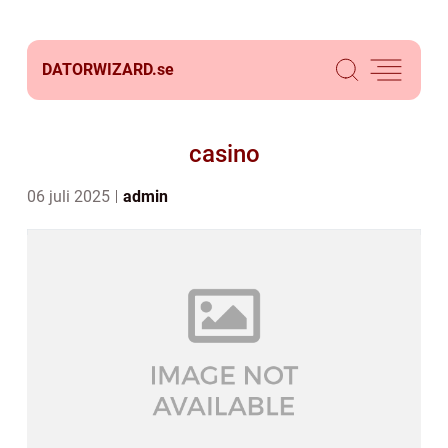
DATORWIZARD.
se
casino
06 juli 2025
admin