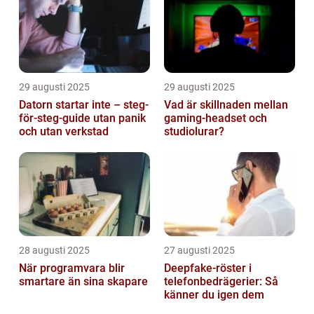
29 augusti 2025
29 augusti 2025
Datorn startar inte – steg-
Vad är skillnaden mellan
för-steg-guide utan panik
gaming-headset och
och utan verkstad
studiolurar?
28 augusti 2025
27 augusti 2025
När programvara blir
Deepfake-röster i
smartare än sina skapare
telefonbedrägerier: Så
känner du igen dem