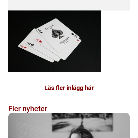
Läs fler inlägg här
Fler nyheter