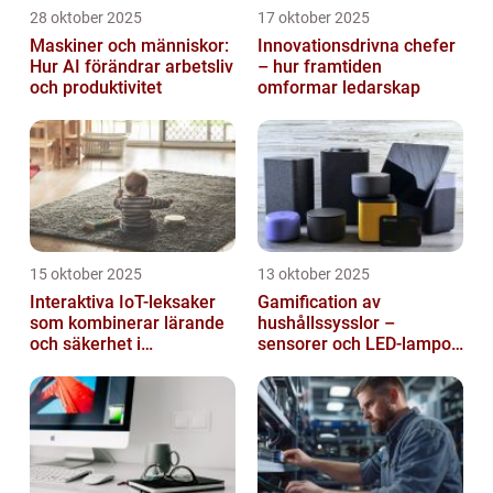
28 oktober 2025
17 oktober 2025
Maskiner och människor:
Innovationsdrivna chefer
Hur AI förändrar arbetsliv
– hur framtiden
och produktivitet
omformar ledarskap
15 oktober 2025
13 oktober 2025
Interaktiva IoT-leksaker
Gamification av
som kombinerar lärande
hushållssysslor –
och säkerhet i
sensorer och LED-lampor
småbarnsfamiljen
som motivationssystem