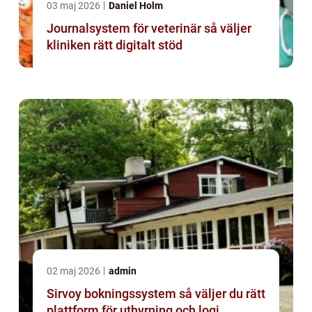
03 maj 2026
Daniel Holm
Journalsystem för veterinär så väljer
kliniken rätt digitalt stöd
02 maj 2026
admin
Sirvoy bokningssystem så väljer du rätt
plattform för uthyrning och logi