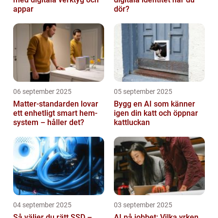
appar
dör?
06 september 2025
05 september 2025
Matter-standarden lovar
Bygg en AI som känner
ett enhetligt smart hem-
igen din katt och öppnar
system – håller det?
kattluckan
04 september 2025
03 september 2025
Så väljer du rätt SSD –
AI på jobbet: Vilka yrken