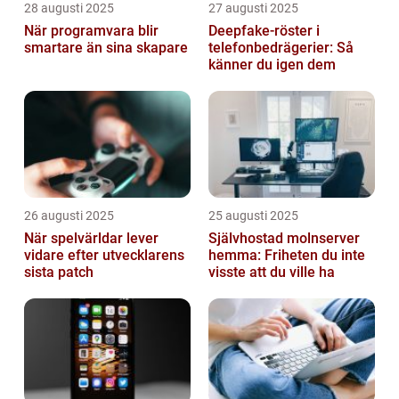
28 augusti 2025
27 augusti 2025
När programvara blir
Deepfake-röster i
smartare än sina skapare
telefonbedrägerier: Så
känner du igen dem
26 augusti 2025
25 augusti 2025
När spelvärldar lever
Självhostad molnserver
vidare efter utvecklarens
hemma: Friheten du inte
sista patch
visste att du ville ha